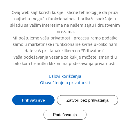
Ovaj web sajt koristi kukije i slične tehnologije da pruži
najbolju moguću funkcionalnost i prikaže sadržaje u
skladu sa vašim interesima na našem sajtu i društvenim
mrežama.
Mi poštujemo vašu privatnost i procesuiramo podatke
samo u marketinške i funkcionalne svrhe ukoliko nam
®
MAGNETRANS
date vaš pristanak klikom na "Prihvatam".
Vaša podešavanja vezana za kukije možete izmeniti u
Taman za bolji dan.
bilo kom trenutku klikom na podešavanja privatnosti.
Uslovi korišćenja
Obaveštenje o privatnosti
FAQ
Prihvati sve
Zatvori bez prihvatanja
Podešavanja