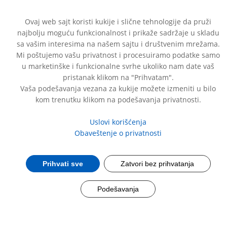
Ovaj web sajt koristi kukije i slične tehnologije da pruži
najbolju moguću funkcionalnost i prikaže sadržaje u skladu
sa vašim interesima na našem sajtu i društvenim mrežama.
Mi poštujemo vašu privatnost i procesuiramo podatke samo
u marketinške i funkcionalne svrhe ukoliko nam date vaš
®
®
MAGNETRANS
MAGNETRANS
duo-aktiv
pristanak klikom na "Prihvatam".
Vaša podešavanja vezana za kukije možete izmeniti u bilo
kom trenutku klikom na podešavanja privatnosti.
Uslovi korišćenja
Obaveštenje o privatnosti
Prihvati sve
Zatvori bez prihvatanja
Podešavanja